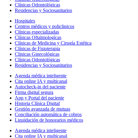
Clínicas Odontológicas
Residencias y Sociosanitarios
Hospitales
Centros médicos y policlinicos
Clínicas especializadas
Clínicas Oftalmologícas
Clínicas de Medicina y Cirugía Estética
Clínicas de Fisioterapia
Clinicas Ginecológicas
Clínicas Odontológicas
Residencias y Sociosanitarios
Agenda médica inteligente
Cita online IA y multicanal
Autocheck-in del paciente
Firma digital segura
App y Portal del paciente
Historia Clínica Digital
Gestión avanzada de mutuas
Conciliación automática de cobros
Liquidación de honorarios médicos
Agenda médica inteligente
Cita online IA y multicanal