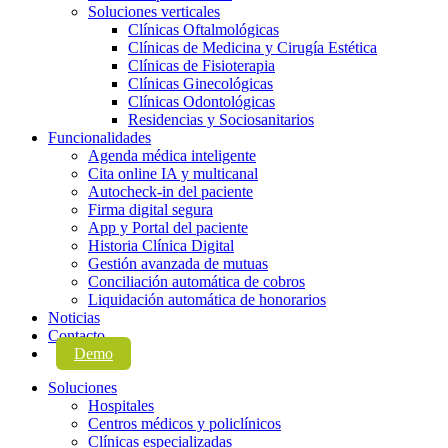
Soluciones verticales
Clínicas Oftalmológicas
Clínicas de Medicina y Cirugía Estética
Clínicas de Fisioterapia
Clínicas Ginecológicas
Clínicas Odontológicas
Residencias y Sociosanitarios
Funcionalidades
Agenda médica inteligente
Cita online IA y multicanal
Autocheck-in del paciente
Firma digital segura
App y Portal del paciente
Historia Clínica Digital
Gestión avanzada de mutuas
Conciliación automática de cobros
Liquidación automática de honorarios
Noticias
Contacto
Demo
Soluciones
Hospitales
Centros médicos y policlínicos
Clínicas especializadas