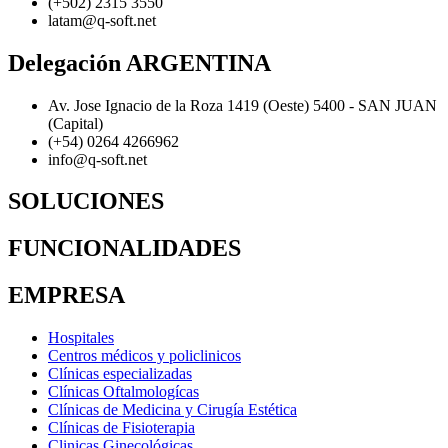
(+502) 2315 3550
latam@q-soft.net​
Delegación
ARGENTINA
Av. Jose Ignacio de la Roza 1419 (Oeste) 5400 - SAN JUAN
(Capital)
(+54) 0264 4266962
info@q-soft.net
SOLUCIONES
FUNCIONALIDADES
EMPRESA
Hospitales
Centros médicos y policlinicos
Clínicas especializadas
Clínicas Oftalmologícas
Clínicas de Medicina y Cirugía Estética
Clínicas de Fisioterapia
Clinicas Ginecológicas