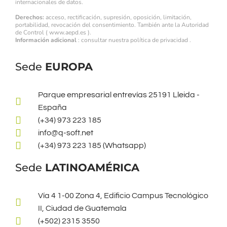
internacionales de datos.
Derechos:
acceso, rectificación, supresión, oposición, limitación,
portabilidad, revocación del consentimiento. También ante la Autoridad
de Control (
www.aepd.es
).
Información adicional
: consultar nuestra
política de privacidad
.
Sede
EUROPA
Parque empresarial entrevías 25191 Lleida -
España
(+34) 973 223 185
info@q-soft.net
(+34) 973 223 185 (Whatsapp)
Sede
LATINOAMÉRICA
Vía 4 1-00 Zona 4, Edificio Campus Tecnológico
II, Ciudad de Guatemala
(+502) 2315 3550